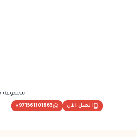
مجموعة من
اتصل الآن
971561101863+