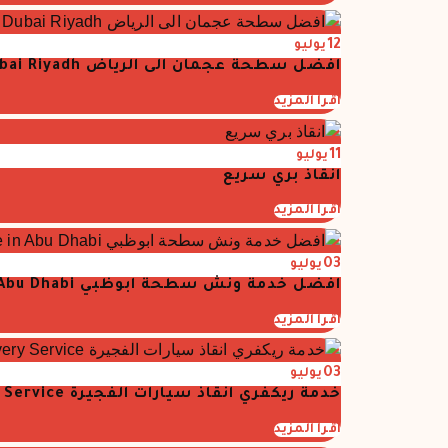
12
يوليو
افضل سطحة عجمان الى الرياض Best flatbed truck Dubai Riyadh
اقرأ المزيد
11
يوليو
انقاذ بري سريع
اقرأ المزيد
03
يوليو
افضل خدمة ونش سطحة ابوظبي Best Flatbed Tow truck service in Abu Dhabi
اقرأ المزيد
03
يوليو
خدمة ريكفري انقاذ سيارات الفجيرة Fujarah Car Recovery Service
اقرأ المزيد